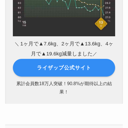
1ヶ月で▲7.6kg、2ヶ月で▲13.6kg、4ヶ
＼
月で▲19.6kg減量しました
／
ライザップ公式サイト
累計会員数18万人突破！90.8%が期待以上の結
果！