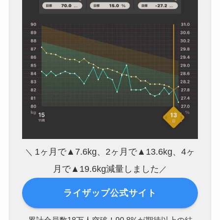
1ヶ月で▲7.6kg、2ヶ月で▲13.6kg、4ヶ
＼
月で▲19.6kg減量しました
／
ライザップ公式サイト
累計会員数18万人突破！90.8%が期待以上の結