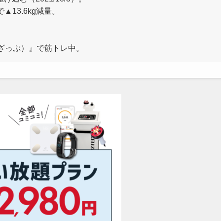
▲13.6kg減量。
ょこざっぷ）』で筋トレ中。