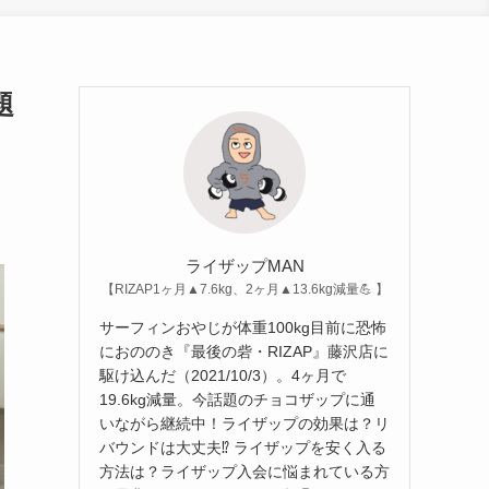
題
ライザップMAN
【RIZAP1ヶ月▲7.6kg、2ヶ月▲13.6kg減量💪 】
サーフィンおやじが体重100kg目前に恐怖
におののき『最後の砦・RIZAP』藤沢店に
駆け込んだ（2021/10/3）。4ヶ月で
19.6kg減量。今話題のチョコザップに通
いながら継続中！ライザップの効果は？リ
バウンドは大丈夫⁉︎ ライザップを安く入る
方法は？ライザップ入会に悩まれている方