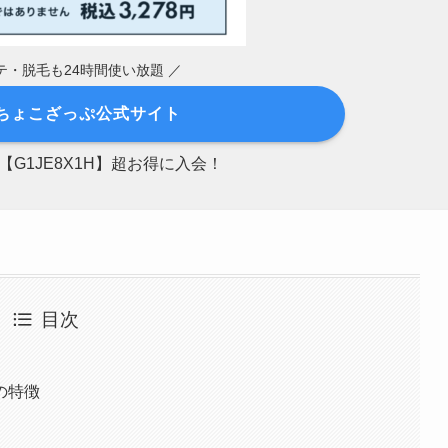
テ・脱毛も24時間使い放題 ／
apちょこざっぷ公式サイト
G1JE8X1H】超お得に入会！
目次
の特徴