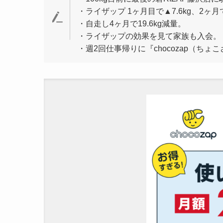
・ライザップ 1ヶ月目で▲7.6kg、2ヶ月で
・自走し4ヶ月で19.6kg減量。
・ライザップの効果を見て家族も入会。
・週2回仕事帰りに『chocozap（ち