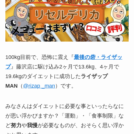
100kg目前で、恐怖に震え『
最後の砦・ライザッ
プ
』藤沢店に駆け込み2ヶ月で13.6kg、4ヶ月で
19.6kgのダイエットに成功した
ライザップ
MAN
（
@rizap _man
）です。
みなさんはダイエットに必要な事といったらなに
が思い浮かびますか？「運動」・「食事制限」な
ど
努力
や
我慢
が必要なものが、おそらく思い浮か