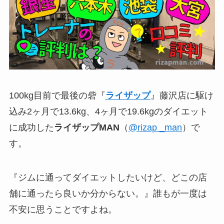
100kg目前で最後の砦『
ライザップ
』藤沢店に駆け
込み2ヶ月で13.6kg、4ヶ月で19.6kgのダイエット
に成功した
ライザップMAN
（
@rizap _man
）で
す。
『ジムに通ってダイエットしたいけど、どこの店
舗に通ったら良いか分からない。』誰もが一度は
不安に思うことですよね。