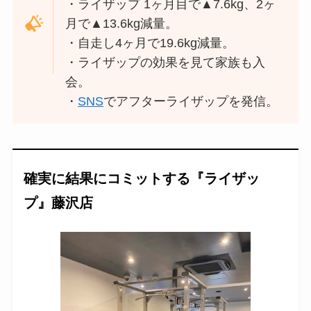
・ライザップ 1ヶ月目で▲7.6kg、2ヶ
月で▲13.6kg減量。
・自走し4ヶ月で19.6kg減量。
・ライザップの効果を見て家族も入
会。
・
SNS
でアフターライザップを発信。
確実に結果にコミットする『ライザッ
プ』藤沢店