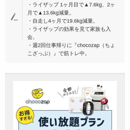
・ライザップ 1ヶ月目で▲7.6kg、2ヶ
月で▲13.6kg減量。
・自走し4ヶ月で19.6kg減量。
・ライザップの効果を見て家族も入
会。
・週2回仕事帰りに『chocozap（ちょ
こざっぷ）』で筋トレ中。