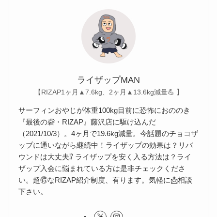
ライザップMAN
【RIZAP1ヶ月▲7.6kg、2ヶ月▲13.6kg減量💪 】
サーフィンおやじが体重100kg目前に恐怖におののき
『最後の砦・RIZAP』藤沢店に駆け込んだ
（2021/10/3）。4ヶ月で19.6kg減量。今話題のチョコザ
ップに通いながら継続中！ライザップの効果は？リバ
ウンドは大丈夫⁉︎ ライザップを安く入る方法は？ライ
ザップ入会に悩まれている方は是非チェックくださ
い。超🉐なRIZAP紹介制度、有ります。気軽に📩相談
下さい。