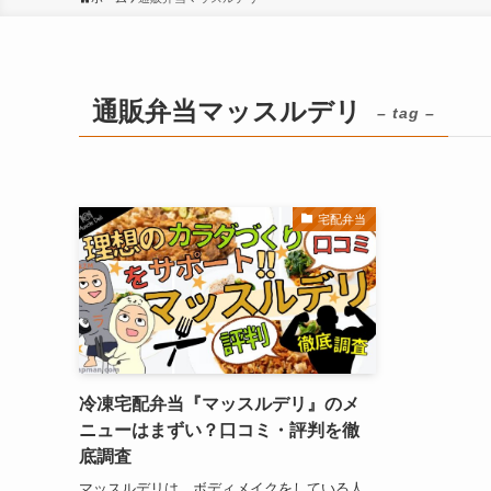
通販弁当マッスルデリ
– tag –
宅配弁当
冷凍宅配弁当『マッスルデリ』のメ
ニューはまずい？口コミ・評判を徹
底調査
マッスルデリは、ボディメイクをしている人