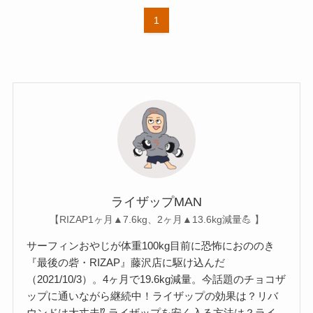
1
ライザップMAN
【RIZAP1ヶ月▲7.6kg、2ヶ月▲13.6kg減量💪 】
サーフィンおやじが体重100kg目前に恐怖におののき
『最後の砦・RIZAP』藤沢店に駆け込んだ
（2021/10/3）。4ヶ月で19.6kg減量。今話題のチョコザ
ップに通いながら継続中！ライザップの効果は？リバ
ウンドは大丈夫⁉︎ ライザップを安く入る方法は？ライ