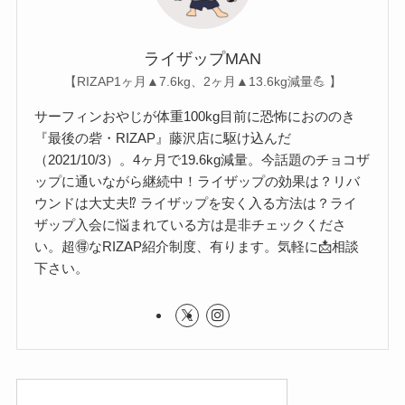
ライザップMAN
【RIZAP1ヶ月▲7.6kg、2ヶ月▲13.6kg減量💪 】
サーフィンおやじが体重100kg目前に恐怖におののき
『最後の砦・RIZAP』藤沢店に駆け込んだ
（2021/10/3）。4ヶ月で19.6kg減量。今話題のチョコザ
ップに通いながら継続中！ライザップの効果は？リバ
ウンドは大丈夫⁉︎ ライザップを安く入る方法は？ライ
ザップ入会に悩まれている方は是非チェックくださ
い。超🉐なRIZAP紹介制度、有ります。気軽に📩相談
下さい。