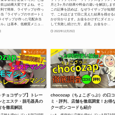
自炊は結構大変ですよね。そこ
月と3ヶ月の効果や料金の違いを解説しま
便利で簡単、ライザップが作っ
この記事を読めば、なぜライザップが短期
弁当『ライザップのサポートミ
で、これほどまで目に見えた結果を残せる
ライザップが作った宅配弁当
かが分かります。お金をかけずにダイエッ
ル』は基本、低糖質メニュ...
して失敗し続けた方、必見。お金をか...
日
2022年12月25日
ちょこざっぷ
ちょこざ
ap チョコザップ】トレー
​​chocozap（ちょこざっぷ）の口
ンとエステ・脱毛器具の
ミ・評判、店舗を徹底調査！お得
方を徹底解説
クーポンコードも紹介
店舗を増やしているRIZAP監
いま、爆発的に店舗を増やしているRIZAP