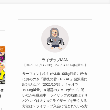
比較
ライザップMAN
【RIZAP1ヶ月▲7.6kg、2ヶ月▲13.6kg減量💪 】
サーフィンおやじが体重100kg目前に恐怖
におののき『最後の砦・RIZAP』藤沢店に
駆け込んだ（2021/10/3）。4ヶ月で
19.6kg減量。今話題のチョコザップに通
ニタ
いながら継続中！ライザップの効果は？リ
舗
バウンドは大丈夫⁉︎ ライザップを安く入る
方法は？ライザップ入会に悩まれている方
は