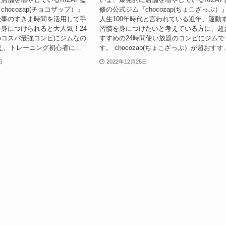
hocozap(チョコザップ）』
修の公式ジム『chocozap(ちょこざっぷ）
仕事のすきま時間を活用して手
人生100年時代と言われている近年、運動
身につけられると大人気！24
習慣を身につけたいと考えている方に、超
のコスパ最強コンピにジムなの
すすめの24時間使い放題のコンピにジムで
え、トレーニング初心者に...
す。 chocozap(ちょこざっぷ）が超おすす..
日
2022年12月25日