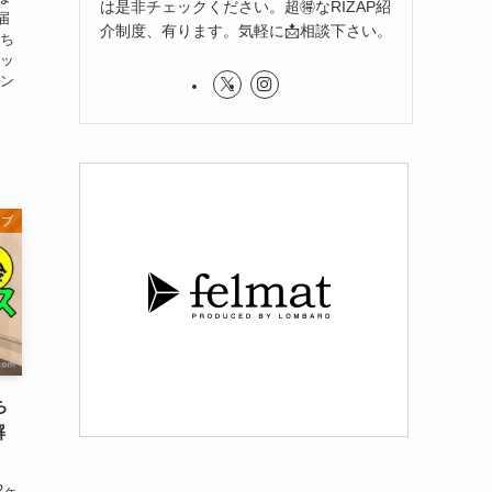
は是非チェックください。超🉐なRIZAP紹
届
介制度、有ります。気軽に📩相談下さい。
どち
ザッ
ニン
ップ
ち
解
2ヶ