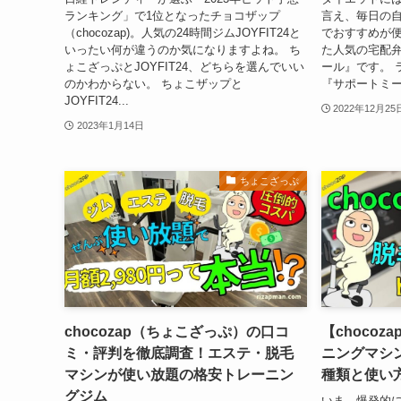
ランキング」で1位となったチョコザップ
言え、毎日の
（chocozap)。人気の24時間ジムJOYFIT24と
でおすすめが
いったい何が違うのか気になりますよね。 ち
た人気の宅配
ょこざっぷとJOYFIT24、どちらを選んでいい
ール』です。 
のかわからない。 ちょこザップと
『サポートミー
JOYFIT24...
2022年12月25
2023年1月14日
ちょこざっぷ
chocozap（ちょこざっぷ）の口コ
【chocoz
ミ・評判を徹底調査！エステ・脱毛
ニングマシ
マシンが使い放題の格安トレーニン
種類と使い
グジム
いま、爆発的に