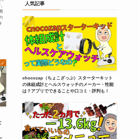
人気記事
す。
間
の
ト
っぷ
chocozap（ちょこざっぷ）スターターキット
の体組成計とヘルスウォッチのメーカー・性能
は？アプリでできることや口コミ・評判も！
コ
な
監