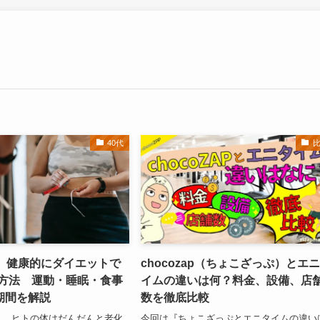
40代
性】健康的にダイエットで
chocozap（ちょこざっぷ）とエ
る方法 運動・睡眠・食事
イムの違いは何？料金、設備、店
期間を解説
数を徹底比較
と、ヒトの体はだんだんと老化
今回は『ちょこざっぷとエニタイムの違い