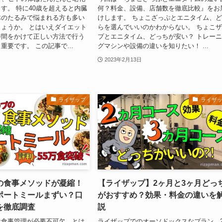
す。 特に40歳を超えると内臓
何？料金、設備、店舗数を徹底比較』をお
体のたるみで悩まれる方も多い
けします。 ちょこざっぷとエニタイム、
ょうか。 とはいえダイエット
らを選んでいいのかわからない。 ちょこ
時間をかけて正しい方法で行う
プとエニタイム、どっちが安い？ トレー
重要です。 この記事で...
グマシンや設備の違いを知りたい！ ...
2023年2月13日
ライザップ
ライザ
の食事メソッドが凝縮！
【ライザップ】2ヶ月と3ヶ月どっ
ポートミールまずい？口
がおすすめ？効果・料金の違いを
を徹底調査
説
は食事管理が必要不可欠。とは
ライザップでのオーソドックスなプラン、