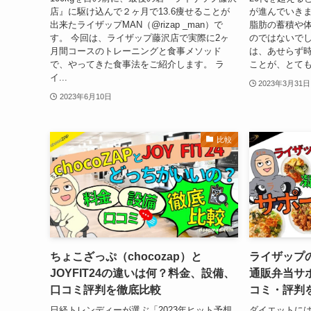
店』に駆け込んで２ヶ月で13.6痩せることが
が進んでいきま
出来たライザップMAN（@rizap _man）で
脂肪の蓄積や
す。 今回は、ライザップ藤沢店で実際に2ヶ
のではないでし
月間コースのトレーニングと食事メソッド
は、あせらず
で、やってきた食事法をご紹介します。 ラ
ことが、とても
イ...
2023年3月31日
2023年6月10日
比較
ちょこざっぷ（chocozap）と
ライザップ
JOYFIT24の違いは何？料金、設備、
通販弁当サ
口コミ評判を徹底比較
コミ・評判
日経トレンディーが選ぶ「2023年ヒット予想
ダイエットに