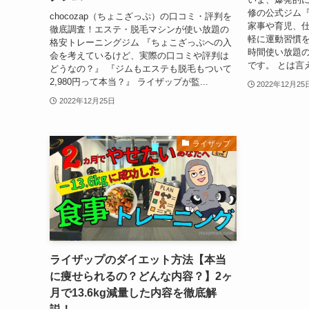
修の公式ジム『c
chocozap（ちょこざっぷ）の口コミ・評判を
家事や育児、
徹底調査！エステ・脱毛マシンが使い放題の
軽に運動習慣を
格安トレーニングジム 『ちょこざっぷへの入
時間使い放題
会を考えているけど、実際の口コミや評判は
です。 とは言
どうなの？』 『ジムもエステも脱毛もついて
2,980円って本当？』 ライザップが監...
2022年12月25
2022年12月25日
ライザップ
ライザップのダイエット方法【本当
に痩せられるの？どんな内容？】2ヶ
月で13.6kg減量した内容を徹底解