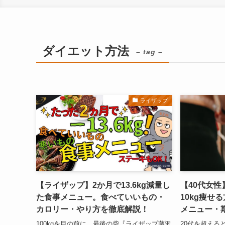
ダイエット方法
– tag –
ライザップ
【ライザップ】2か月で13.6kg減量し
【40代女
た食事メニュー。食べていいもの・
10kg痩せ
カロリー・やり方を徹底解説！
メニュー・
100kgを目の前に、最後の砦『ライザップ藤沢
20代を超える