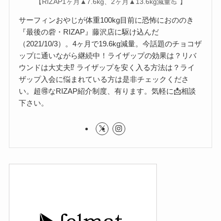
【RIZAP1ヶ月▲7.6kg、2ヶ月▲13.6kg減量💪 】
サーフィンおやじが体重100kg目前に恐怖におののき
『最後の砦・RIZAP』藤沢店に駆け込んだ
（2021/10/3）。4ヶ月で19.6kg減量。今話題のチョコザ
ップに通いながら継続中！ライザップの効果は？リバ
ウンドは大丈夫⁉︎ ライザップを安く入る方法は？ライ
ザップ入会に悩まれている方は是非チェックくださ
い。超🉐なRIZAP紹介制度、有ります。気軽に📩相談
下さい。