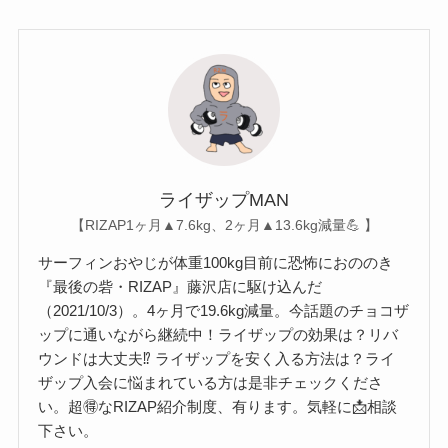
ライザップMAN
【RIZAP1ヶ月▲7.6kg、2ヶ月▲13.6kg減量💪 】
サーフィンおやじが体重100kg目前に恐怖におののき
『最後の砦・RIZAP』藤沢店に駆け込んだ
（2021/10/3）。4ヶ月で19.6kg減量。今話題のチョコザ
ップに通いながら継続中！ライザップの効果は？リバ
ウンドは大丈夫⁉︎ ライザップを安く入る方法は？ライ
ザップ入会に悩まれている方は是非チェックくださ
い。超🉐なRIZAP紹介制度、有ります。気軽に📩相談
下さい。